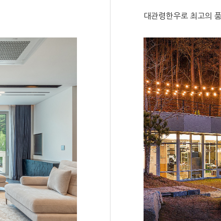
대관령한우로 최고의 