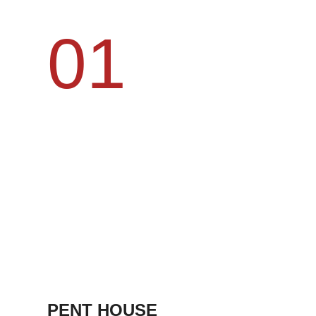
01
PENT HOUSE