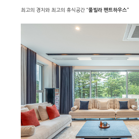
최고의 경치와 최고의 휴식공간
“풀빌라 펜트하우스”